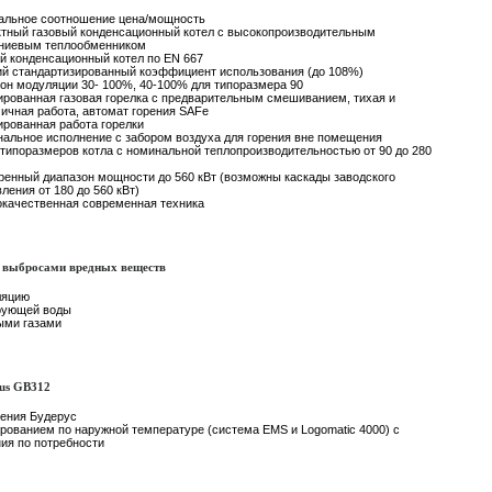
альное соотношение цена/мощность
тный газовый конденсационный котел с высокопроизводительным
ниевым теплообменником
й конденсационный котел по EN 667
й стандартизированный коэффициент использования (до 108%)
он модуляции 30- 100%, 40-100% для типоразмера 90
рованная газовая горелка с предварительным смешиванием, тихая и
ичная работа, автомат горения SAFe
рованная работа горелки
альное исполнение с забором воздуха для горения вне помещения
типоразмеров котла с номинальной теплопроизводительностью от 90 до 280
енный диапазон мощности до 560 кВт (возможны каскады заводского
вления от 180 до 560 кВт)
качественная современная техника
 выбросами вредных веществ
ляцию
рующей воды
ыми газами
lus GB312
ения Будерус
ованием по наружной температуре (система EMS и Logomatic 4000) с
ия по потребности