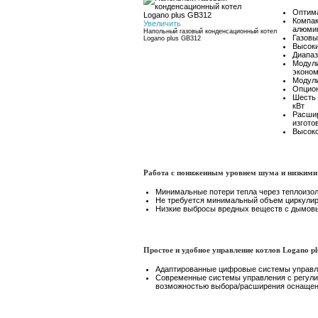
Оптим
Компак
Увеличить
алюми
Напольный газовый конденсационный котел
Газовы
Logano plus GB312
Высоки
Диапаз
Модули
эконом
Модули
Опцион
Шесть 
кВт
Расшир
изгото
Высоко
Работа с пониженным уровнем шума и низкими
Минимальные потери тепла через теплоизо
Не требуется минимальный объем циркули
Низкие выбросы вредных веществ с дымов
Простое и удобное управление котлов Logano p
Адаптированные цифровые системы управл
Современные системы управления с регулир
возможностью выбора/расширения оснащен