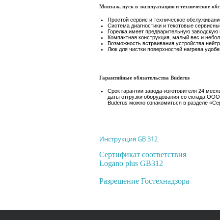
Монтаж, пуск в эксплуатацию и техническое об
Простой сервис и техническое обслуживани
Система диагностики и текстовые сервисн
Горелка имеет предварительную заводскую н
Компактная конструкция, малый вес и неб
Возможность встраивания устройства нейт
Люк для чистки поверхностей нагрева удоб
Гарантийные обязательства Buderus
Срок гарантии завода-изготовителя 24 меся
даты отгрузки оборудования со склада ООО
Buderus можно ознакомиться в разделе «Се
Инструкция GB 312
Сертификат соответствия
Logano plus GB312
Разрешение Гостехнадзора