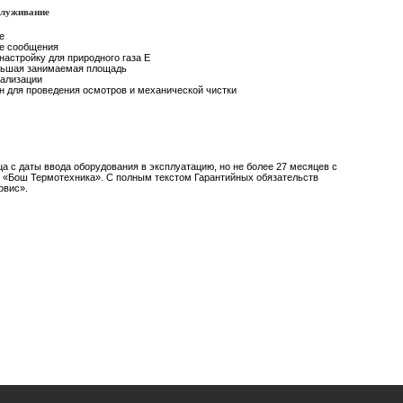
служивание
е
ые сообщения
астройку для природного газа Е
ольшая занимаемая площадь
рализации
ен для проведения осмотров и механической чистки
ца с даты ввода оборудования в эксплуатацию, но не более 27 месяцев с
 «Бош Термотехника». С полным текстом Гарантийных обязательств
рвис».