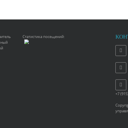
КОН
витель
Статистика посещений:
ьный
ый
+7 (915
Copyri
управл