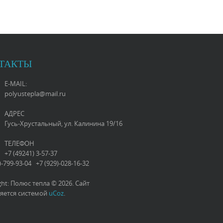
ТАКТЫ
E-MAIL:
polyustepla@mail.ru
АДРЕС
Гусь-Хрустальный, ул. Калинина 19/16
ТЕЛЕФОН
+7 (49241) 3-57-37
)-799-93-04 +7 (929)-028-16-32
ght: Полюс тепла © 2026
.
Сайт
яется системой
uCoz
.