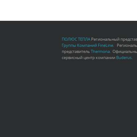
ПОЛЮС ТЕПЛА
Региональный предста
Группы Компаний FineLine
. Регионал
представитель
Thermona
. Официальн
сервисный центр компании
Buderus
.