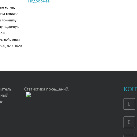
Подробнее
ые котлы,
ном топливе.
о принципу
му надежную
са и
атной линии.
820, 920, 1020,
КОН
витель
Статистика посещений:
ьный
ый