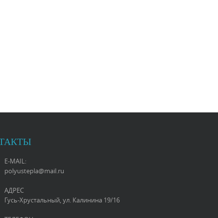
ТАКТЫ
E-MAIL:
polyustepla@mail.ru
АДРЕС
Гусь-Хрустальный, ул. Калинина 19/16