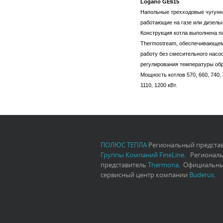
Logano GE615
Напольные трехходовые чугунн
работающие на газе или дизель
Конструкция котла выполнена п
Thermostream, обеспечивающе
работу без смесительного насо
регулирования температуры обр
Мощность котлов 570, 660, 740, 
1110, 1200 кВт.
ПОЛЮС ТЕПЛА
Региональный предста
Группы Компаний FineLine
. Регионал
представитель
Thermona
. Официальн
сервисный центр компании
Buderus
.