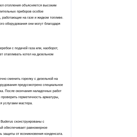
тел отопления объясняется высоким
опительных приборов особое
, работающие на газе и жидком топливе.
ого оборудования они могут благодаря
ребои с подачей газа или, наоборот,
ет отапливать котел на дизельном
очно сменить горелку с дизельной на
борудования предусмотрено специальное
лка. После окончания наладочных работ
и проверить герметичность арматуры,
я услугами мастера.
 Buderus сконструированы с
ый обеспечивает равномерное
ь защиты от возникновения конденсата.