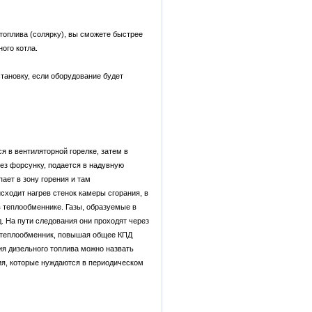
топлива (солярку), вы сможете быстрее
ого котла.
тановку, если оборудование будет
 в вентиляторной горелке, затем в
ез форсунку, подается в надувную
ает в зону горения и там
сходит нагрев стенок камеры сгорания, в
в теплообменнике. Газы, образуемые в
. На пути следования они проходят через
а теплообменник, повышая общее КПД
я дизельного топлива можно назвать
ия, которые нуждаются в периодическом