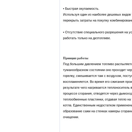
• Быстрая окупаемость.
Используя один из наиболее дешевых видов 
перекрыть затраты на покупку комбинированн
• Отсутствие специального разрешения на ус
работать только на дизтопливе.
Принцип работы
Под большим давлением топливо распыляется
туманообразном состоянии оно проходит чер
горелку, смешивается там с воздухом, поступ
воспламеняется. Во время его сжигания прои
результате чего нагревается теплоноситель 
процессе сгорания, отводятся через дымоход
теплообменные пластинки, отдавая тепло н
котла. Единственным недостатком применени
образование сажи на стенках камеры сгоран
очищении.