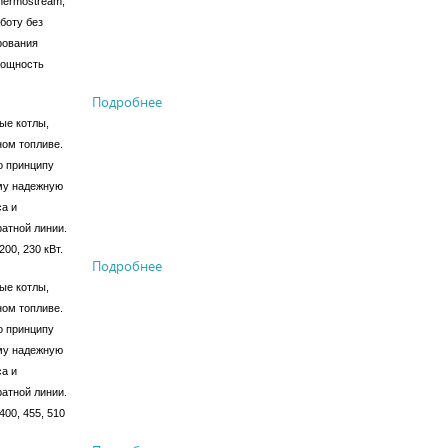
hermostream,
боту без
рования
Мощность
Подробнее
ые котлы,
ном топливе.
о принципу
му надежную
са и
атной линии.
200, 230 кВт.
Подробнее
ые котлы,
ном топливе.
о принципу
му надежную
са и
атной линии.
400, 455, 510