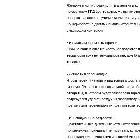
Желание многих людей купить дизельный ко
показателем КПД брутто котла. На рынке от
распространение получили изделия из чугуна
Конкурировать с другими видами отопительн
следующим критериям:
• Взаимозаменяемость горелок.
Если на вашем участке часто наблюдаются пе
территория пока не газифицирована, дом буд
топливе.
• Легкость в переналадке.
Чтобы перейти на новый вид топлива, достат
газовую. Для этого на фронтальной части о
отверстие, в котором будет закреплена горе
потребуется удалить воздух из газопровода 
поэтому для переналадки лучше пользоватьс
• Инновационные разработки.
Практически все дизельные котлы отопления
применением принципа Thermostream, котор
распределение температур и высокий уровен