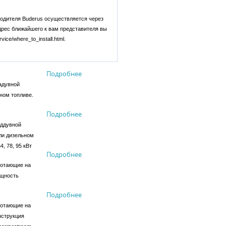
одителя Buderus осуществляется через
адрес ближайшего к вам представителя вы
ice/where_to_install.html.
Подробнее
адувной
ном топливе.
Подробнее
аддувной
или дизельном
4, 78, 95 кВт
Подробнее
ботающие на
ощность
Подробнее
ботающие на
нструкция