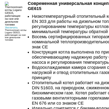
Современная универсальная концеп
GE615
Низкотемпературный отопительный к
EN 303 для работы на дизельном топ
регулированием температуры котлов
Увеличить
Thermostream котлы
минимальной температуры обратной
Logano GE615,
работающие на газе
Восемь сертифицированных типоразм
или дизельном
топливе
номинальной теплопроизводительнос
знак СЕ
Конструкция котла выполнена по при
обеспечивающему надежную работу 
насоса и регулирования температур
Водоохлаждаемая камера сгорания 
нагрузкой и отвод отопительных газ
принципу
Отопительный котел работает на диз
DIN 51603, на природном, сжиженном
биохимическом газе. Котел работает
газовыми вентиляторными горелками
EN 676 или со знаком CE
Идеально сочетается с баками-водон