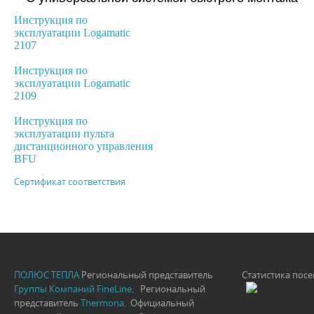
Инструкция по
эксплуатации Logamatic
2107
Инструкция по
эксплуатации Logamatic
2109
Инструкция по
эксплуатации пульта
дистанционного управления
BFU
Сертификат соответствия
ПОЛЮС ТЕПЛА
Региональный представитель
Статистика пос
Группы Компаний FineLine
. Региональный
представитель
Thermona
. Официальный