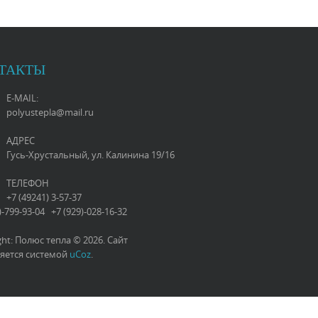
ТАКТЫ
E-MAIL:
polyustepla@mail.ru
АДРЕС
Гусь-Хрустальный, ул. Калинина 19/16
ТЕЛЕФОН
+7 (49241) 3-57-37
)-799-93-04 +7 (929)-028-16-32
ght: Полюс тепла © 2026
.
Сайт
яется системой
uCoz
.