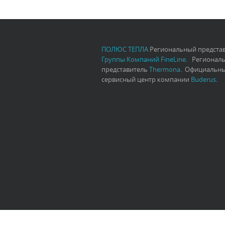
ПОЛЮС ТЕПЛА
Региональный предста
Группы Компаний FineLine
. Регионал
представитель
Thermona
. Официальн
сервисный центр компании
Buderus
.