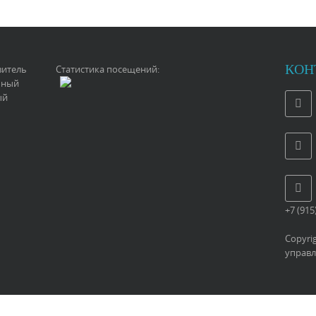
КОН
витель
Статистика посещений:
ьный
ый
+7 (915
Copyri
управл