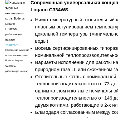
Современная универсальная концеп
Logano G334WS
Низкотемпературный отопительный к
плавным регулированием температу
цокольной температуры (минимально
воды)
Увеличить
Восемь сертифицированных типораз
Напольные чугунные
номинальной теплопроизводительнос
отопительные котлы
Buderus Logano
Варианты исполнении для работы на
G334WS,
природном газе LL или сжиженном га
работающие на газе
Отопительные котлы с номинальной
теплопроизводительностью от 73 до 
одним котлом и котлы с номинально
теплопроизводительностью от 146 до
двумя котлами, работающие в 2-х и
Благодаря согласованным между со