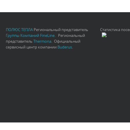
ПОЛЮС ТЕПЛА
Региональный представитель
Статистика пос
Группы Компаний FineLine
. Региональный
представитель
Thermona
. Официальный
сервисный центр компании
Buderus
.